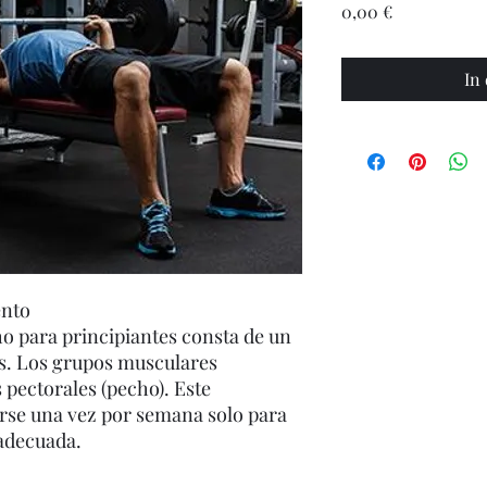
Preis
0,00 €
In
ento
o para principiantes consta de un
cios. Los grupos musculares
 pectorales (pecho). Este
rse una vez por semana solo para
adecuada.