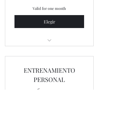
Valid for one month
Elegir
Aplicable a todas las personas
pensionistas o jubiladas
ENTRENAMIENTO
PERSONAL
10€
10
€
1 DIA - 60 MIN