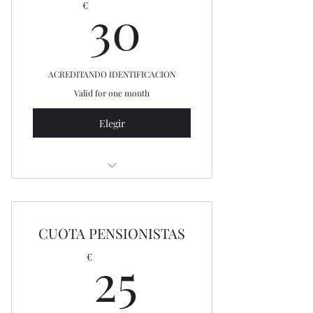
30€
30
€
ACREDITANDO IDENTIFICACION
Valid for one month
Elegir
Con acceso durante todo el horario
del centro.
CUOTA PENSIONISTAS
25€
25
€