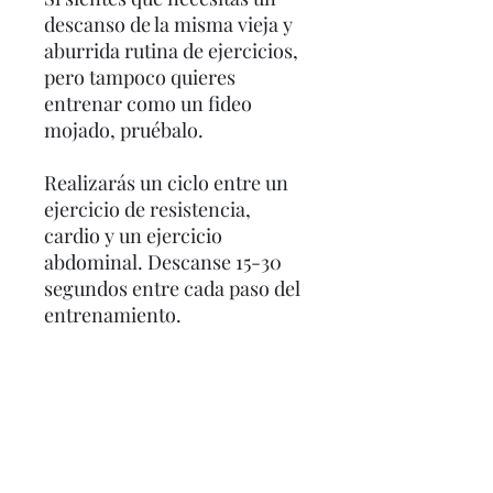
descanso de la misma vieja y
aburrida rutina de ejercicios,
pero tampoco quieres
entrenar como un fideo
mojado, pruébalo.
Realizarás un ciclo entre un
ejercicio de resistencia,
cardio y un ejercicio
abdominal. Descanse 15-30
segundos entre cada paso del
entrenamiento.
Lo mejor es usar 2 juegos de
mancuernas para este
entrenamiento, un juego más
pesado para los
levantamientos más difíciles y