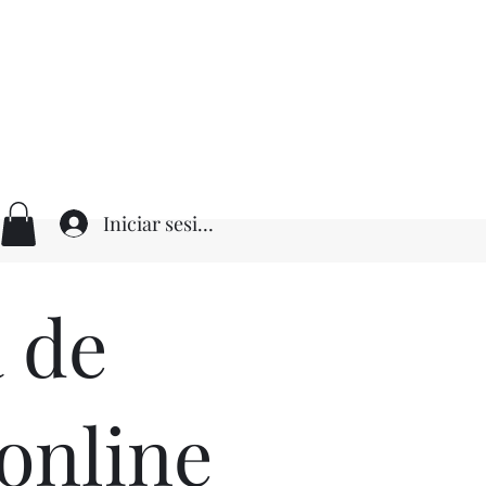
Iniciar sesión
a de
 online