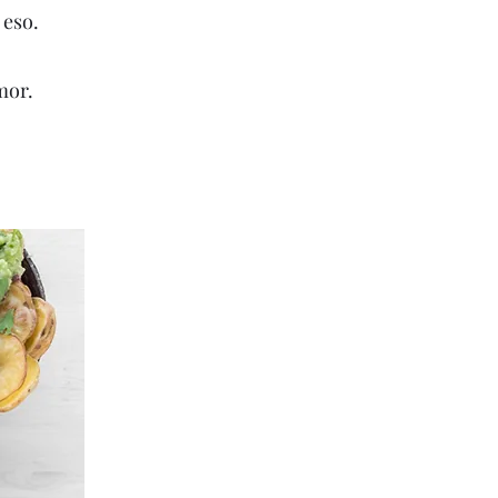
 eso.
mor.