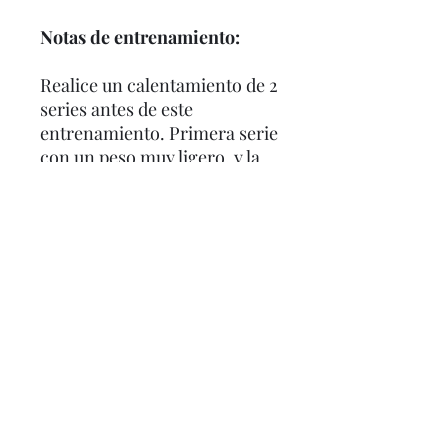
Notas de entrenamiento:
Realice un calentamiento de 2
series antes de este
entrenamiento. Primera serie
con un peso muy ligero, y la
segunda serie con la mitad del
peso utilizado en el primer
ejercicio.
Técnica estricta en todos los
ejercicios. (ver ejercicios de
hombros)
Trate de mejorar al menos un
aspecto de su entrenamiento
cada semana.